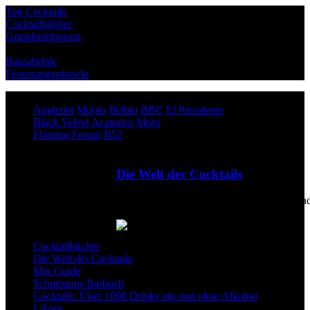
Top Cocktails
Cocktailbücher
Grundspirituosen
Barzubehör
Feuerzangenbowle
Top Cocktails
Appletini
Mojito
Bellini
BBC
El Presidente
Black Velvet
Acapulco
Mojo
Flaming Ferrari
B52
Die Welt der Cocktails
von klassisch bis trendy: Das große Enchila
Cocktailbuch
Cocktailbücher
Die Welt der Cocktails
Mix Guide
Schumanns Barbuch
Cocktails: Über 1000 Drinks mit und ohne Alkohol
Liköre