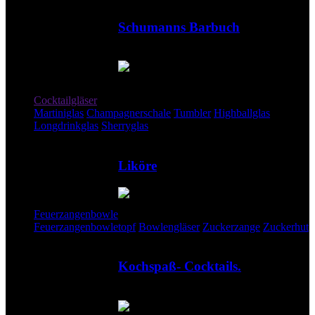
Schumanns Barbuch
Drinks und Stories
Barzubehör
Cocktailgläser
Martiniglas
Champagnerschale
Tumbler
Highballglas
Longdrinkglas
Sherryglas
Liköre
Feuerzangenbowle
Feuerzangenbowletopf
Bowlengläser
Zuckerzange
Zuckerhut
Kochspaß- Cocktails.
Mit und ohne Alkohol