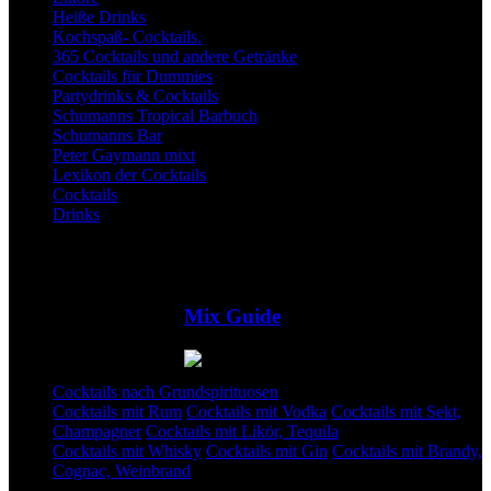
Heiße Drinks
Kochspaß- Cocktails.
365 Cocktails und andere Getränke
Cocktails für Dummies
Partydrinks & Cocktails
Schumanns Tropical Barbuch
Schumanns Bar
Peter Gaymann mixt
Lexikon der Cocktails
Cocktails
Drinks
Mix Guide
Cocktails nach Grundspirituosen
Cocktails mit Rum
Cocktails mit Vodka
Cocktails mit Sekt,
Champagner
Cocktails mit Likör, Tequila
Cocktails mit Whisky
Cocktails mit Gin
Cocktails mit Brandy,
Cognac, Weinbrand