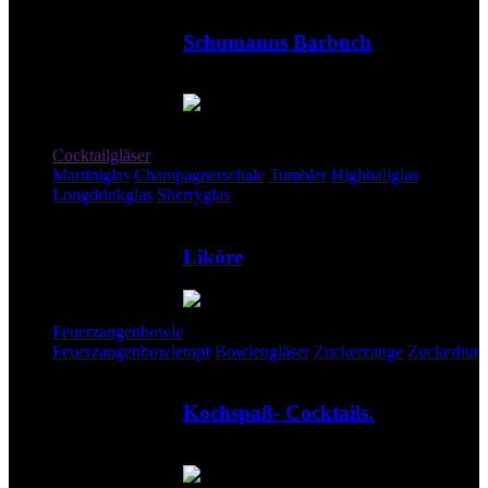
Schumanns Barbuch
Drinks und Stories
Barzubehör
Cocktailgläser
Martiniglas
Champagnerschale
Tumbler
Highballglas
Longdrinkglas
Sherryglas
Liköre
Feuerzangenbowle
Feuerzangenbowletopf
Bowlengläser
Zuckerzange
Zuckerhut
Kochspaß- Cocktails.
Mit und ohne Alkohol