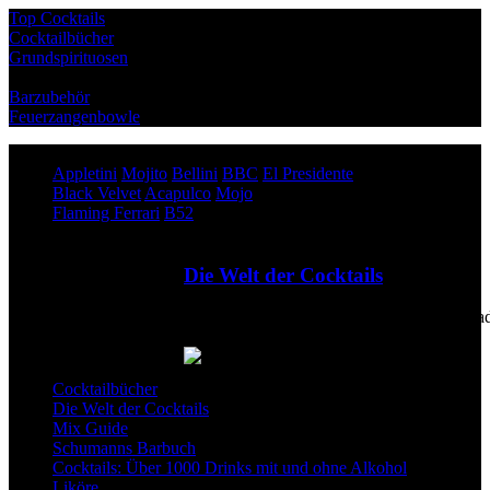
Top Cocktails
Cocktailbücher
Grundspirituosen
Barzubehör
Feuerzangenbowle
Top Cocktails
Appletini
Mojito
Bellini
BBC
El Presidente
Black Velvet
Acapulco
Mojo
Flaming Ferrari
B52
Die Welt der Cocktails
von klassisch bis trendy: Das große Enchila
Cocktailbuch
Cocktailbücher
Die Welt der Cocktails
Mix Guide
Schumanns Barbuch
Cocktails: Über 1000 Drinks mit und ohne Alkohol
Liköre