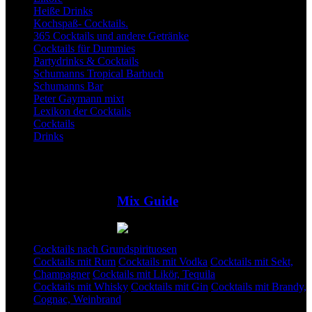
Heiße Drinks
Kochspaß- Cocktails.
365 Cocktails und andere Getränke
Cocktails für Dummies
Partydrinks & Cocktails
Schumanns Tropical Barbuch
Schumanns Bar
Peter Gaymann mixt
Lexikon der Cocktails
Cocktails
Drinks
Mix Guide
Cocktails nach Grundspirituosen
Cocktails mit Rum
Cocktails mit Vodka
Cocktails mit Sekt,
Champagner
Cocktails mit Likör, Tequila
Cocktails mit Whisky
Cocktails mit Gin
Cocktails mit Brandy,
Cognac, Weinbrand